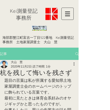
​Kei測量登記
事務所
​海部郡蟹江町富吉一丁目522番地 Kei測量登記
事務所 土地家屋調査士 大山 慧
記事
大山 慧
2020年11月2日
読了時間: 1分
杭を残して悔いを残さず
題目の言葉は私が所属する愛知県土地
家屋調査士会のホームページのトップ
に飾られている言葉です。
最初に見たときは体育会系好みのオヤ
ジギャグかと思ったものですが。
仕事をしたり、周りの先輩方の話を聞