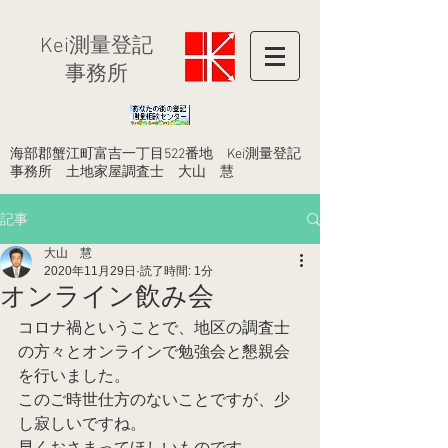
​Kei測量登記
事務所
​海部郡蟹江町富吉一丁目522番地 Kei測量登記
事務所 土地家屋調査士 大山 慧
記事
大山 慧
2020年11月29日
読了時間: 1分
オンライン飲み会
コロナ禍ということで、地区の調査士
の方々とオンラインで勉強会と懇親会
を行いました。
このご時世仕方のないことですが、少
し寂しいですね。
早くおさまってほしいものです。